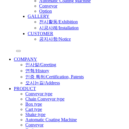
Automatic Coating Machine
Conveyor
Option
GALLERY
전시활동/Exhibition
시공사례/Installation
CUSTOMER
공지사항/Notice
COMPANY
인사말/Greeting
연혁/History
인증 특허/Certification, Patents
오시는길/Address
PRODUCT
Conveyor type
Chain Conveyor type
Box type
Cart type
Shake type
Automatic Coating Machine
Conveyor